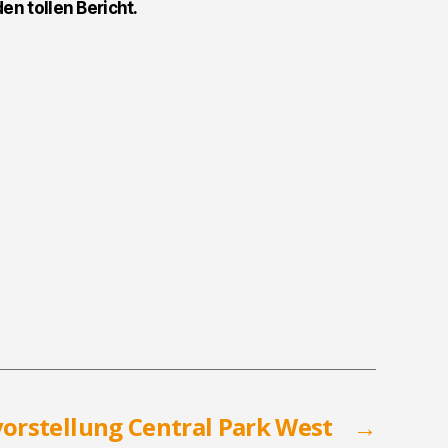
n tollen Bericht.
orstellung Central Park West
→