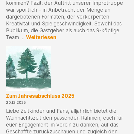
kommen? Fazit: der Auftritt unserer Improtruppe
war sportlich – in Anbetracht der Menge an
dargebotenen Formaten, der verkörperten
Kreativität und Spielgeschwindigkeit. Sowohl das
Publikum, die Gastgeber als auch das 9-köpfige
:
Team …
Weiterlesen
Zeitkind-
Improgruppe
am
7.
Februar
2026
zu
Gast
beim
Zum Jahresabschluss 2025
Budo-
20.12.2025
Club
Liebe Zeitkinder und Fans, alljährlich bietet die
Ismaning
Weihnachtszeit den passenden Rahmen, euch für
e.V.
euer Engagement im Verein zu danken, auf das
Geschaffte zurückzuschauen und zugleich den