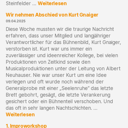
:
Steinfelder …
Weiterlesen
Impro-
Wir nehmen Abschied von Kurt Gnaiger
Masterclass
begeistert
09.04.2025
Garching
Diese Woche mussten wir die traurige Nachricht
–
erfahren, dass unser Mitglied und langjähriger
und
Verantwortlicher für das Bühnenbild, Kurt Gnaiger,
macht
verstorben ist. Kurt war uns immer ein
weiter!
zuverlässiger und ideenreicher Kollege, bei vielen
Produktionen von Zeitkind sowie den
Musicalproduktionen unter der Leitung von Albert
Neuhauser. Nie war unser Kurt um eine Idee
verlegen und oft wurde noch während der
Generalprobe mit einer „Seelenruhe“ das letzte
Brett gebohrt, gesägt, die letzte Verankerung
gesichert oder ein Bühnenteil verschoben. Und
das oft in sehr langen Nachtschichten. …
:
Weiterlesen
Wir
1. Improworkshop
nehmen