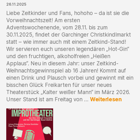
26.11.2025
Liebe Zeitkinder und Fans, hohoho – da ist sie die
Vorweihnachtszeit! Am ersten
Adventswochenende, vom 28.11. bis zum
30.11.2025, findet der Garchinger Christkindlmarkt
statt – wie immer auch mit einem Zeitkind-Stand!
Wir servieren euch unseren legendären „Hot-Gin“
und den fruchtigen, alkoholfreien „Heißen
Applaus“. Neu in diesem Jahr: unser Zeitkind-
Weihnachtsgewinnspiel ab 16 Jahren! Kommt auf
einen Drink und Plausch vorbei und gewinnt mit ein
bisschen Glück Freikarten für unser neues
Theaterstück „Kalter weißer Mann“ im März 2026.
:
Unser Stand ist am Freitag von …
Weiterlesen
Einlad
zum
Garchi
Christ
:
28.11.