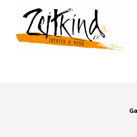
Zeitkind
Ga